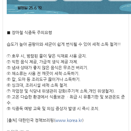
■ 장마철 식중독 주의요령
습도가 높아 곰팡이와 세균이 쉽게 번식될 수 있어 세척·소독 철저!!
① 호우 시, 범람된 물이 닿은 식재료 사용 금지.
② 익힌 음식 제공, 가급적 생식 제공 자제.
③ 냄새·상태가 좋지 않은 음식은 무조건 버리기.
④ 채소류는 사용 전 깨끗이 세척·소독하기.
⑤ 칼, 도마 등 조리도구 끓이거나 소독하기.
⑥ 싱크대, 조리시설 세척·소독 철저.
⑦ 작업장 및 식당내 위생관리 강화(주기적 소독,개인 위생철저).
⑧ 고온 다습한 환경에서 식품보관 ㆍ취급 시 유통기한 및 보관온도 준
수.
⑨ 식중독 예방 교육 및 의심 증상자 발생 시 즉시 조치.
[출처] 대한민국 정책브리핑(
www.korea.kr
)