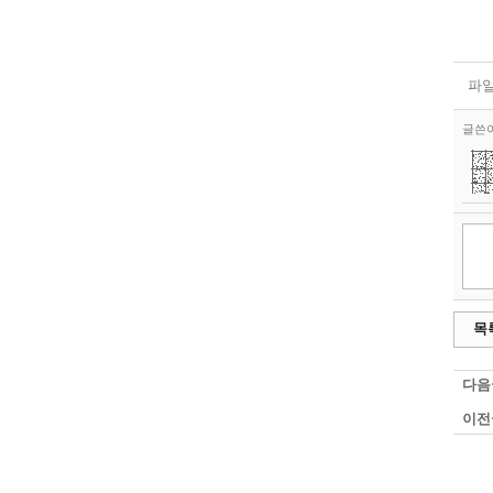
파일
글쓴
목
다음
이전