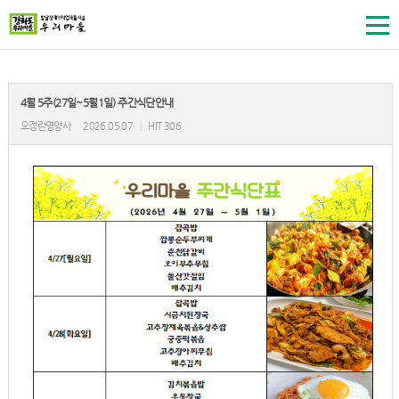
4월 5주(27일~5월1일) 주간식단안내
오정란영양사
2026.05.07
|
HIT 306