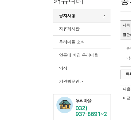
커뮤니티
공
공지사항
제목
자유게시판
글쓴
우리마을 소식
콩
언론에 비친 우리마을
낙
영상
목
기관방문안내
다음
이전