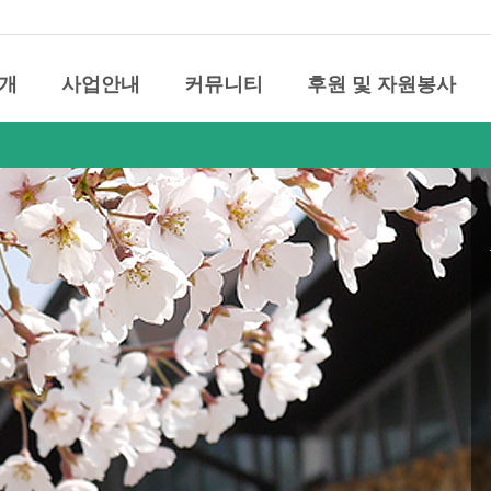
개
사업안내
커뮤니티
후원 및 자원봉사