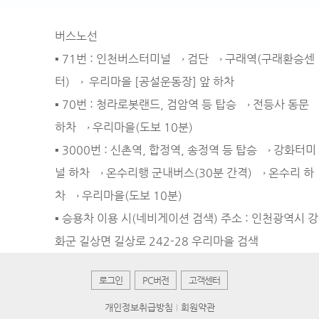
버스노선
▪ 71번 : 인천버스터미널 → 검단 → 구래역(구래환승센
터) → 우리마을 [공설운동장] 앞 하차
▪ 70번 : 청라로봇랜드, 검암역 등 탑승 → 전등사 동문
하차 → 우리마을(도보 10분)
▪ 3000번 : 신촌역, 합정역, 송정역 등 탑승 → 강화터미
널 하차 → 온수리행 군내버스(30분 간격) → 온수리 하
차 → 우리마을(도보 10분)
▪ 승용차 이용 시(네비게이션 검색) 주소 : 인천광역시 강
화군 길상면 길상로 242-28 우리마을 검색
로그인
PC버전
고객센터
개인정보취급방침
회원약관