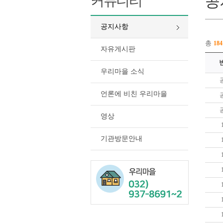
커뮤니티
공
공지사항
총
184
자유게시판
우리마을 소식
언론에 비친 우리마을
영상
기관방문안내