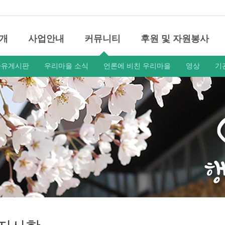
개
사업안내
커뮤니티
후원 및 자원봉사
자유게시판
우리마을 소식
언론에 비친 우리마을
영상
기