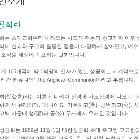
인소개
공회란
회는 초대교회부터 내려오는 사도적 전통과 종교개혁 이후 
되어 신교와 구교의 훌륭한 점들이 다양하게 살아있고, 예수
 소식을 세상에 선포하는 교회입니다.
세계 165개국에 약 1억명의 신자가 있는 성공회는 세계적으
리칸 커뮤니언’ The Anglican Communion이라고 부릅니다.
회(聖公會)라는 이름은 니케아 신경과 사도신경에 나오는 “거룩하고
urch에서 유래하며, ‘하나이요, 거룩하고(聖), 공번되고(公),
고백 가운데 성(聖)과 공(公) 두자에서 유래한 것입니다.
성공회는 1889년 11월 1일 대한성공회 초대 주교인 고요한(Jo
되었고, 1890년 9월 29일 고요한 주교의 인천 도착으로 