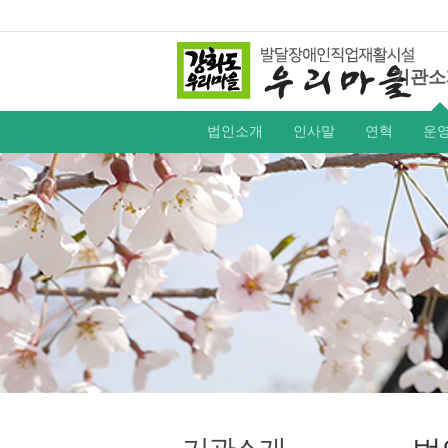
기관소
법인소개
인사말
연혁
운