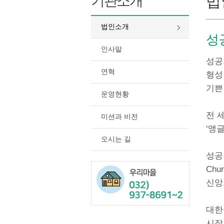
기관소개
법
법인소개
성
인사말
성공
연혁
형성
기쁜
운영현황
전 
미션과 비전
‘앵글
오시는 길
성공
Ch
신앙
대한
시작