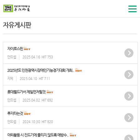
자유게시판
자이로스핀
안요셉
2025.04.16
HIT 753
2025년도 인천광역시장애인기능경기대회 개최..
지체
2025.04.10
HIT 711
롯데월드가서 제일먼저탈것
안요셉
2025.04.02
HIT 692
루지타는것
안요셉
2024.10.30
HIT 820
야외활동 시 진드기에 물리지 않도록 예방수..