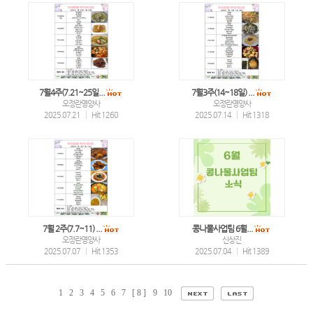
7월4주(7.21~25일...
7월3주(14~18일) ...
오정란영양사
오정란영양사
2025.07.21
|
Hit 1260
2025.07.14
|
Hit 1318
7월 2주(7.7~11) ...
콩나물사업팀 6월...
오정란영양사
신상진
2025.07.07
|
Hit 1353
2025.07.04
|
Hit 1389
1
2
3
4
5
6
7
[ 8 ]
9
10