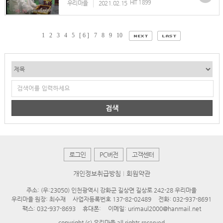
HIT 1899
우리마을
2021.02.15
1
2
3
4
5
[ 6 ]
7
8
9
10
검색
로그인
PC버전
고객센터
개인정보취급방침
회원약관
주소: (우:23050) 인천광역시 강화군 길상면 길상로 242-28 우리마을
우리마을 원장: 최수재
사업자등록번호 137-82-02489
전화: 032-937-8691
팩스: 032-937-8693
휴대폰:
이메일: urimaul2000@hanmail.net
copyright (c) 우리마을 all rights reserved